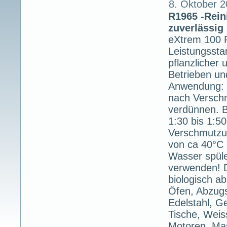
8. Oktober 2
R1965 -Rein
zuverlässig
eXtrem 100 
Leistungsstar
pflanzlicher 
Betrieben un
Anwendung: m
nach Versch
verdünnen. 
1:30 bis 1:5
Verschmutzun
von ca 40°C 
Wasser spüle
verwenden! 
biologisch a
Öfen, Abzugs
Edelstahl, Ge
Tische, Weis
Motoren, Mas