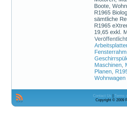
Boote, Wohn
R1965 Biologi
sämtliche Re
R1965 eXtre
19,65 exkl. 
Veröffentlich
Arbeitsplatte
Fensterrah
Geschirrspül
Maschinen
,
Planen
,
R19
Wohnwagen
Contact Us
|
Terms 
Copyright © 2009 