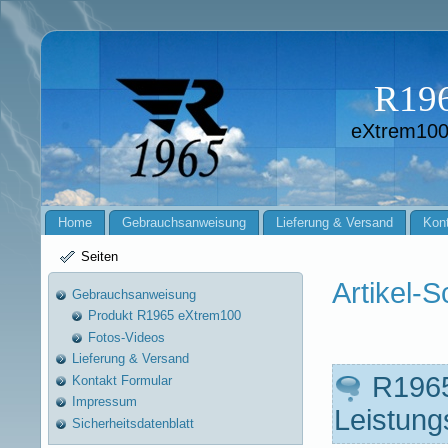
R19
eXtrem100
Home
Gebrauchsanweisung
Lieferung & Versand
Kont
Seiten
Artikel-
Gebrauchsanweisung
Produkt R1965 eXtrem100
Fotos-Videos
Lieferung & Versand
R1965
Kontakt Formular
Impressum
Leistung
Sicherheitsdatenblatt