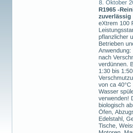
8. Oktober 2
R1965 -Rein
zuverlässig
eXtrem 100 
Leistungsstar
pflanzlicher 
Betrieben un
Anwendung: m
nach Versch
verdünnen. 
1:30 bis 1:5
Verschmutzun
von ca 40°C 
Wasser spüle
verwenden! 
biologisch a
Öfen, Abzugs
Edelstahl, Ge
Tische, Weis
Motoren, Mas