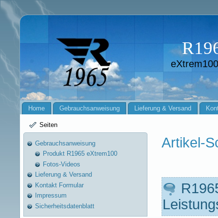
R19
eXtrem100
Home
Gebrauchsanweisung
Lieferung & Versand
Kont
Seiten
Artikel-S
Gebrauchsanweisung
Produkt R1965 eXtrem100
Fotos-Videos
Lieferung & Versand
R1965
Kontakt Formular
Impressum
Leistung
Sicherheitsdatenblatt