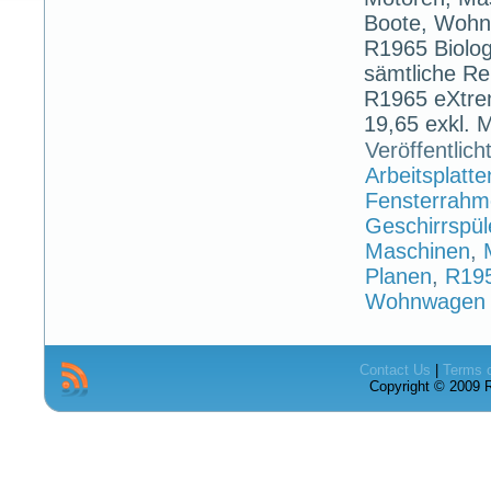
Boote, Wohn
R1965 Biologi
sämtliche Re
R1965 eXtre
19,65 exkl. 
Veröffentlich
Arbeitsplatte
Fensterrah
Geschirrspül
Maschinen
,
Planen
,
R19
Wohnwagen
Contact Us
|
Terms 
Copyright © 2009 