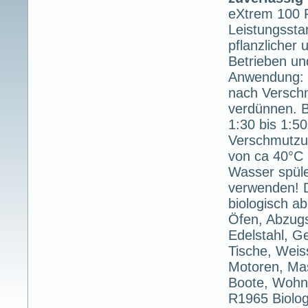
eXtrem 100 
Leistungsstar
pflanzlicher 
Betrieben un
Anwendung: m
nach Versch
verdünnen. 
1:30 bis 1:5
Verschmutzun
von ca 40°C 
Wasser spüle
verwenden! 
biologisch a
Öfen, Abzugs
Edelstahl, Ge
Tische, Weis
Motoren, Mas
Boote, Wohn
R1965 Biologi