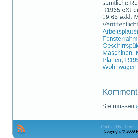
sämtliche Re
R1965 eXtre
19,65 exkl. 
Veröffentlich
Arbeitsplatte
Fensterrah
Geschirrspül
Maschinen
,
Planen
,
R19
Wohnwagen
Komment
Sie müssen
Contact Us
|
Terms 
Copyright © 2009 